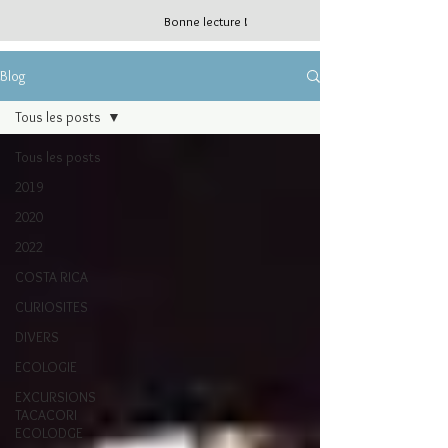
Bonne lecture !
Blog
Tous les posts
Tous les posts
2019
2020
2022
COSTA RICA
CURIOSITES
DIVERS
ECOLOGIE
EXCURSIONS
TACACORI
ECOLODGE