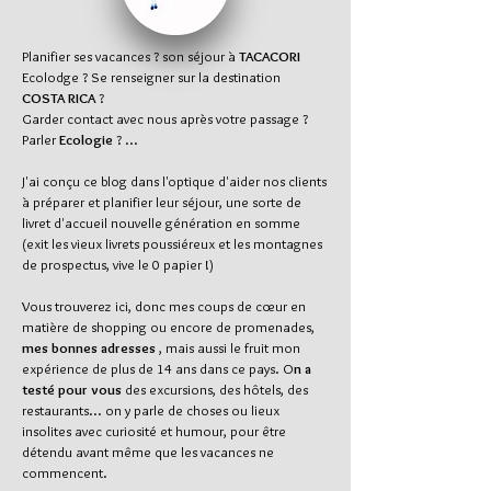
Planifier ses vacances ? son séjour à
TACACORI
Ecolodge ? Se renseigner sur la destination
COSTA RICA
?
Garder contact avec nous après votre passage ?
Parler
Ecologie
? ...
J'ai conçu ce blog dans l'optique d'aider nos clients
à préparer et planifier leur séjour, une sorte de
livret d'accueil nouvelle génération en somme
(exit les vieux livrets poussiéreux et les montagnes
de prospectus, vive le 0 papier !)
Vous trouverez ici, donc mes coups de cœur en
matière de shopping ou encore de promenades,
mes bonnes adresses
, mais aussi le fruit mon
expérience de plus de 14 ans dans ce pays. O
n a
testé pour vous
des excursions, des hôtels, des
restaurants... on y parle de choses ou lieux
insolites avec curiosité et humour, pour être
détendu avant même que les vacances ne
commencent.