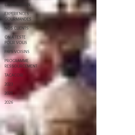
EXPATRIATION
EXPERIENCES
GOURMANDES
NOS CLIENTS
ON A TESTE
POUR VOUS
PAYS VOISINS
PROGRAMME
RESSOURCEMENT
TACACORI
2023
2025
2026