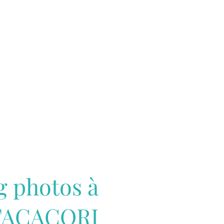
g photos à
TACACORI