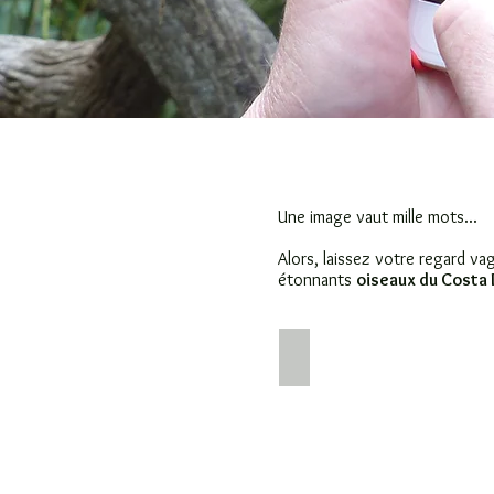
Une image vaut mille mots...
Alors, laissez votre regard va
étonnants
oiseaux du Costa 
TACACORI ECOLODGE
Tacacori
Ecolodge
terrasse
MotMot