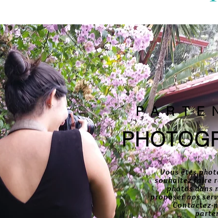
PARTE
PHOTOG
Vous êtes phot
souhaitez faire 
photos dans n
proposer nos servi
Contactez-
parte