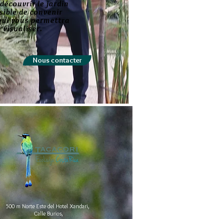
découvrir le jardin
ssible de convenir
qui vous permettra
 visualiser.
Nous contacter
500 m Norte Este del Hotel Xandari,
Calle Burios,