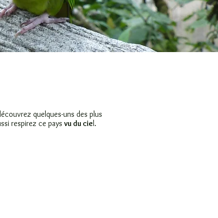
découvrez quelques-uns des plus
ssi respirez ce pays
vu du cie
l.