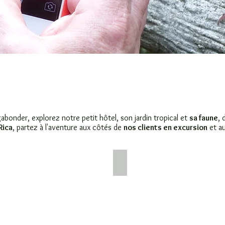
gabonder, explorez notre petit hôtel, son jardin tropical et
sa faune
, 
Rica
, partez à l'aventure aux côtés de
nos clients en excursion
et au
EN EXCURSION AVEC NOUS
Avec
nos
clients
pour
découvrir
les