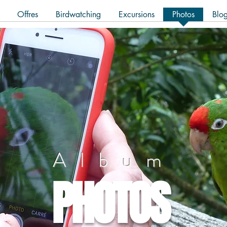
Offres
Birdwatching
Excursions
Photos
Blo
Album
PHOTOS