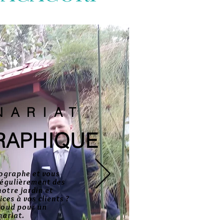
NARIAT
RAPHIQUE
ographe et vous
régulièrement des
otre jardin et
ces à vos clients ?
noud pour un
nariat.