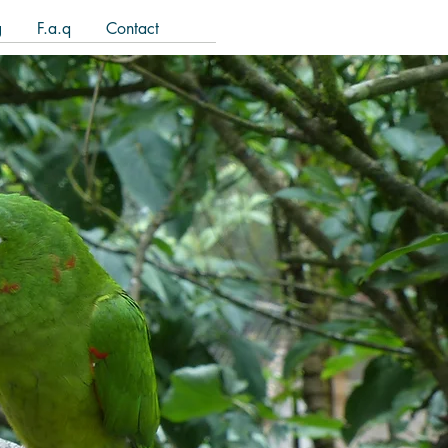
g
F.a.q
Contact