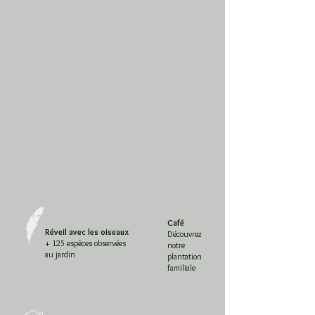
Café
Réveil avec les oiseaux
Découvrez
+ 125 espèces observées
notre
au jardin
plantation
familiale