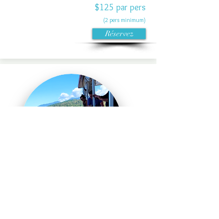
$125 par pers
(2 pers minimum)
Réservez
10
Parc National CARARA +
Safari Crocodiles