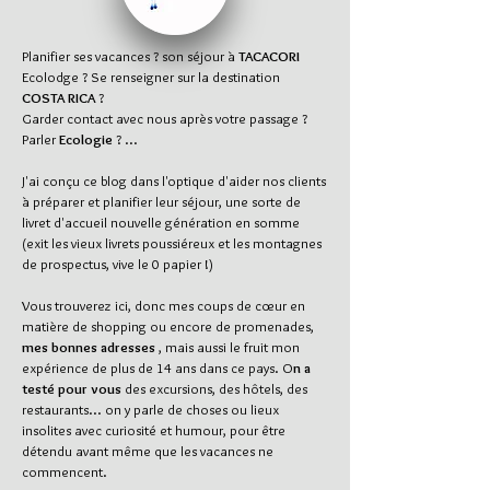
Planifier ses vacances ? son séjour à
TACACORI
Ecolodge ? Se renseigner sur la destination
COSTA RICA
?
Garder contact avec nous après votre passage ?
Parler
Ecologie
? ...
J'ai conçu ce blog dans l'optique d'aider nos clients
à préparer et planifier leur séjour, une sorte de
livret d'accueil nouvelle génération en somme
(exit les vieux livrets poussiéreux et les montagnes
de prospectus, vive le 0 papier !)
Vous trouverez ici, donc mes coups de cœur en
matière de shopping ou encore de promenades,
mes bonnes adresses
, mais aussi le fruit mon
expérience de plus de 14 ans dans ce pays. O
n a
testé pour vous
des excursions, des hôtels, des
restaurants... on y parle de choses ou lieux
insolites avec curiosité et humour, pour être
détendu avant même que les vacances ne
commencent.