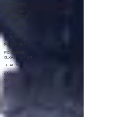
EXPATRIATION
EXPERIENCES
GOURMANDES
NOS CLIENTS
ON A TESTE
POUR VOUS
PAYS VOISINS
PROGRAMME
RESSOURCEMENT
TACACORI
2023
2025
2026