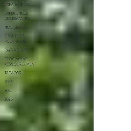
EXPATRIATION
EXPERIENCES
GOURMANDES
NOS CLIENTS
ON A TESTE
POUR VOUS
PAYS VOISINS
PROGRAMME
RESSOURCEMENT
TACACORI
2023
2025
2026