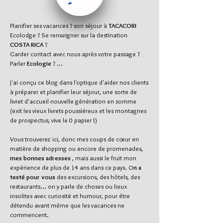
Planifier ses vacances ? son séjour à
TACACORI
Ecolodge ? Se renseigner sur la destination
COSTA RICA
?
Garder contact avec nous après votre passage ?
Parler
Ecologie
? ...
J'ai conçu ce blog dans l'optique d'aider nos clients
à préparer et planifier leur séjour, une sorte de
livret d'accueil nouvelle génération en somme
(exit les vieux livrets poussiéreux et les montagnes
de prospectus, vive le 0 papier !)
Vous trouverez ici, donc mes coups de cœur en
matière de shopping ou encore de promenades,
mes bonnes adresses
, mais aussi le fruit mon
expérience de plus de 14 ans dans ce pays. O
n a
testé pour vous
des excursions, des hôtels, des
restaurants... on y parle de choses ou lieux
insolites avec curiosité et humour, pour être
détendu avant même que les vacances ne
commencent.