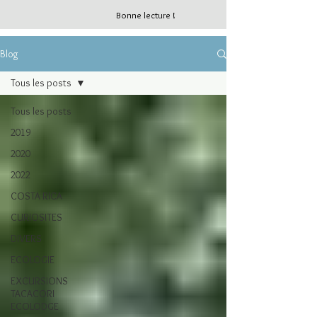
Bonne lecture !
Blog
Tous les posts
Tous les posts
2019
2020
2022
COSTA RICA
CURIOSITES
DIVERS
ECOLOGIE
EXCURSIONS
TACACORI
ECOLODGE