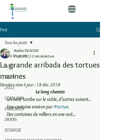
Post
Tous les posts
Nadine TACACORI
Tous les posts
7 oct. 2012
2 min de lecture
La grande arribada des tortues
2019
marines
2020
Dernière mise à jour :
18 déc. 2018
2022
Le long chemin
COSTA RICA
 Un oeuf tombe sur le sable, d’autres suivent...
 Une centaine environ par 
#tortue
.
CURIOSITES
 Des centaines de milliers en une nuit...
DIVERS
ECOLOGIE