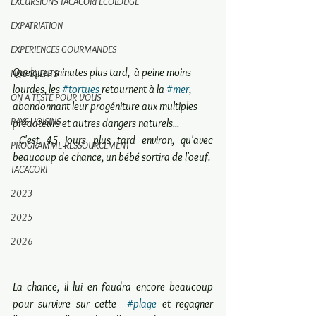
EXCURSIONS TACACORI ECOLODGE
EXPATRIATION
EXPERIENCES GOURMANDES
Quelques minutes plus tard,  à peine moins 
NOS CLIENTS
lourdes, les 
#tortues
 retournent à la 
#mer
, 
ON A TESTE POUR VOUS
abandonnant leur progéniture aux multiples 
PAYS VOISINS
prédateurs et autres dangers naturels... 
 C'est 45 jours plus tard environ, qu'avec 
PROGRAMME RESSOURCEMENT
beaucoup de chance, un bébé sortira de l'oeuf.
TACACORI
2023
2025
2026
La chance, il lui en faudra encore beaucoup 
pour survivre sur cette  
#plage
 et regagner 