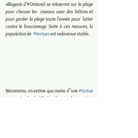
villageois d'#Ostional se relaieront sur la plage 
pour chasser les  oiseaux avec des bâtons et 
pour garder la plage toute l'année pour  lutter 
contre le braconnage. Suite à ces mesures, la 
population de  
#tortues
 est redevenue stable.
Néanmoins, on estime que moins d''une 
#tortue
sur cent née à 
#Ostional
 reviendra un jour 
pondre sur la 
#plage
 de sa naissance. 
#costarica
#Alajuela
#Tacacori
#Tacacoriecolodge
#nature
#ecologie
#airport
#aéroport
#aeropuerto
#Sanjosé