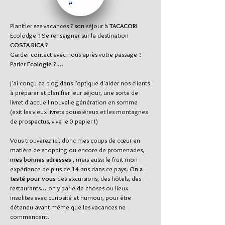
Planifier ses vacances ? son séjour à
TACACORI
Ecolodge ? Se renseigner sur la destination
COSTA RICA
?
Garder contact avec nous après votre passage ?
Parler
Ecologie
? ...
J'ai conçu ce blog dans l'optique d'aider nos clients
à préparer et planifier leur séjour, une sorte de
livret d'accueil nouvelle génération en somme
(exit les vieux livrets poussiéreux et les montagnes
de prospectus, vive le 0 papier !)
Vous trouverez ici, donc mes coups de cœur en
matière de shopping ou encore de promenades,
mes bonnes adresses
, mais aussi le fruit mon
expérience de plus de 14 ans dans ce pays. O
n a
testé pour vous
des excursions, des hôtels, des
restaurants... on y parle de choses ou lieux
insolites avec curiosité et humour, pour être
détendu avant même que les vacances ne
commencent.