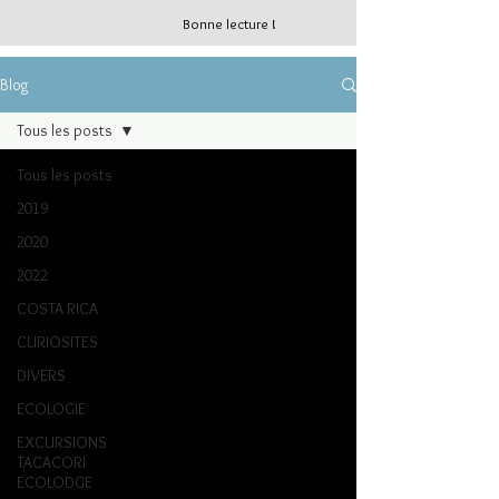
Bonne lecture !
Blog
Tous les posts
Tous les posts
2019
2020
2022
COSTA RICA
CURIOSITES
DIVERS
ECOLOGIE
EXCURSIONS
TACACORI
ECOLODGE