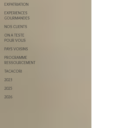
EXPATRIATION
EXPERIENCES
GOURMANDES
NOS CLIENTS
ON A TESTE
POUR VOUS
PAYS VOISINS
PROGRAMME
RESSOURCEMENT
TACACORI
2023
2025
2026