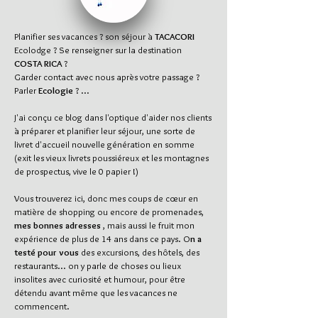
Planifier ses vacances ? son séjour à
TACACORI
Ecolodge ? Se renseigner sur la destination
COSTA RICA
?
Garder contact avec nous après votre passage ?
Parler
Ecologie
? ...
J'ai conçu ce blog dans l'optique d'aider nos clients
à préparer et planifier leur séjour, une sorte de
livret d'accueil nouvelle génération en somme
(exit les vieux livrets poussiéreux et les montagnes
de prospectus, vive le 0 papier !)
Vous trouverez ici, donc mes coups de cœur en
matière de shopping ou encore de promenades,
mes bonnes adresses
, mais aussi le fruit mon
expérience de plus de 14 ans dans ce pays. O
n a
testé pour vous
des excursions, des hôtels, des
restaurants... on y parle de choses ou lieux
insolites avec curiosité et humour, pour être
détendu avant même que les vacances ne
commencent.