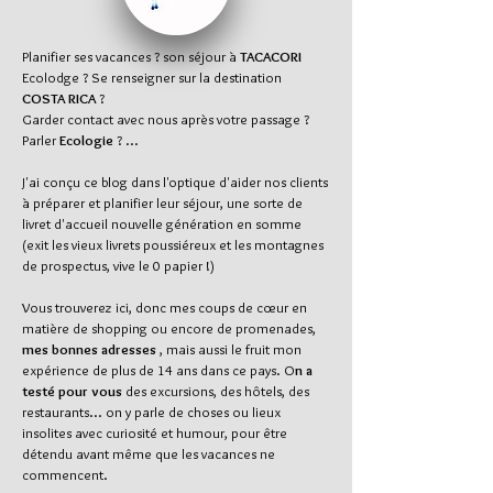
Planifier ses vacances ? son séjour à
TACACORI
Ecolodge ? Se renseigner sur la destination
COSTA RICA
?
Garder contact avec nous après votre passage ?
Parler
Ecologie
? ...
J'ai conçu ce blog dans l'optique d'aider nos clients
à préparer et planifier leur séjour, une sorte de
livret d'accueil nouvelle génération en somme
(exit les vieux livrets poussiéreux et les montagnes
de prospectus, vive le 0 papier !)
Vous trouverez ici, donc mes coups de cœur en
matière de shopping ou encore de promenades,
mes bonnes adresses
, mais aussi le fruit mon
expérience de plus de 14 ans dans ce pays. O
n a
testé pour vous
des excursions, des hôtels, des
restaurants... on y parle de choses ou lieux
insolites avec curiosité et humour, pour être
détendu avant même que les vacances ne
commencent.