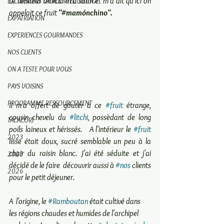
Le vendeur amical m'a souri et m'a dit qu'ici on 
EXCURSIONS TACACORI ECOLODGE
appelait ce fruit 
"#
mamónchino"
.
EXPATRIATION
EXPERIENCES GOURMANDES
NOS CLIENTS
ON A TESTE POUR VOUS
PAYS VOISINS
PROGRAMME RESSOURCEMENT
Il m'a offert de gôuter à ce 
#fruit
 étrange, 
cousin chevelu du 
#litchi
, possèdant de long 
TACACORI
poils laineux et hérissés.   A l'intérieur le 
#fruit
2023
lisse était doux, sucré semblable un peu à la  
chair du raisin blanc. J'ai été séduite et j'ai 
2025
décidé de le faire  découvrir aussi à 
#nos
 clients 
2026
pour le petit déjeuner. 
A  l'origine, le 
#Ramboutan
 était cultivé dans 
les régions chaudes et humides de l'archipel 