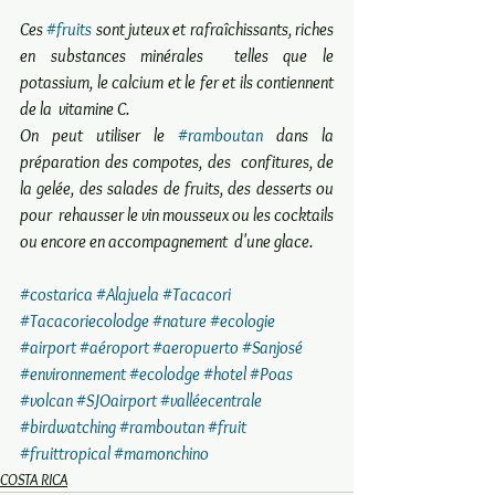
Ces 
#fruits
 sont juteux et rafraîchissants, riches 
en substances minérales  telles que le 
potassium, le calcium et le fer et ils contiennent 
de la  vitamine C.  
On peut utiliser le 
#ramboutan
 dans la 
préparation des compotes, des  confitures, de 
la gelée, des salades de fruits, des desserts ou 
pour  rehausser le vin mousseux ou les cocktails 
ou encore en accompagnement  d'une glace. 
#costarica
#Alajuela
#Tacacori
#Tacacoriecolodge
#nature
#ecologie
#airport
#aéroport
#aeropuerto
#Sanjosé
#environnement
#ecolodge
#hotel
#Poas
#volcan
#SJOairport
#valléecentrale
#birdwatching
#ramboutan
#fruit
#fruittropical
#mamonchino
COSTA RICA