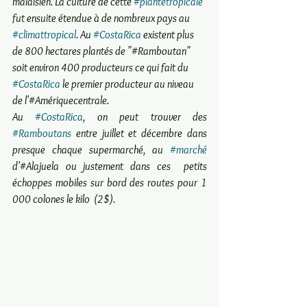
malaisien. La culture de cette 
#plantetropicale
fut ensuite étendue à de nombreux pays au 
#climattropical
. Au 
#CostaRica
 existent plus 
de 800 hectares plantés de "#Ramboutan" 
soit environ 400 producteurs ce qui fait du 
#CostaRica
 le premier producteur au niveau 
de l'#Amériquecentrale. 
Au 
#CostaRica
, on peut trouver des 
#Ramboutans
 entre juillet et décembre dans  
presque chaque supermarché, au 
#marché
d'#Alajuela ou justement dans ces  petits 
échoppes mobiles sur bord des routes pour 1 
000 colones le kilo  (2$). 