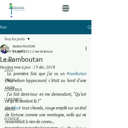
Post
Tous les posts
Nadine TACACORI
Tous les posts
16 sept. 2011
2 min de lecture
Le Ramboutan
2019
Dernière mise à jour :
19 déc. 2018
2020
 La première fois que j'ai vu un 
#rambutan
2022
(Nephelium lappaceum) c'était au bord d'une 
route.
COSTA RICA
 J'ai fait demi-tour en me demandant, "Qu'est 
CURIOSITES
ce qu'ils vendent là ?"
Un 
#fruit
 tout chevelu, rouge empilé sur un étal 
DIVERS
de fortune comme une montagne, voilà qui ne 
ECOLOGIE
ressemblait à rien de connu...