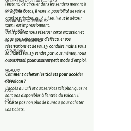
EXCURSIONS TACACORI ECOLODGE
l'instant) de circuler dans les sentiers menant à 
EXPATRIATION
la Laguna Botos, il reste la possibilité de voir le 
cratère principal qui à lui seul vaut le détour 
EXPERIENCES GOURMANDES
tant il est impressionnant.
NOS CLIENTS
Vous pouvez nous réserver cette excursion et 
nous nous chargerons d'effectuer vos 
ON A TESTE POUR VOUS
réservations et de vous y conduire mais si vous 
PAYS VOISINS
souhaitez vous y rendre par vous mêmes, nous 
avons établi pour vous un petit mode d'emploi. 
PROGRAMME RESSOURCEMENT
TACACORI
Comment acheter les tickets pour accéder 
2023
au volcan ?
L’accès au wifi et aux services téléphoniques ne 
2025
sont pas disponibles à l’entrée du volcan. Il 
2026
n’existe pas non plus de bureau pour acheter 
vos tickets.