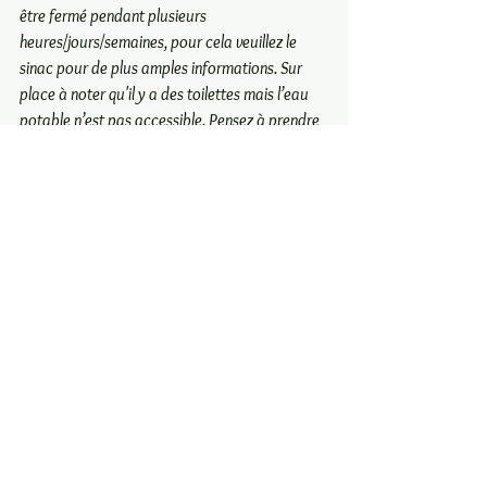
être fermé pendant plusieurs 
heures/jours/semaines, pour cela veuillez le 
sinac pour de plus amples informations. Sur 
place à noter qu'il y a des toilettes mais l’eau 
potable n’est pas accessible. Pensez à prendre 
votre propre bouteille. 
Le site est ouvert tous 
les jours de 7h a 14h. Le dernier groupe pour 
la visite part à 13h20.
Vous devrez payer sur place  le parking en cash 
une fois arrivé : Voitures : ¢2000 (~$3.50) - 
Mini-vans et bus ¢4000 ($7.00) - 
Motocyclettes ¢1000 ($1.75)   
Contact : 
Téléphone (506) 2482-2165 entre 7h et 14h 
ou adressez un email à: info.acc@sinac.go.cr
Le parc met en garde les visiteurs de moins de 
12 ans, les femmes enceintes, les personnes 
âgées, ainsi que les personnes souffrant de 