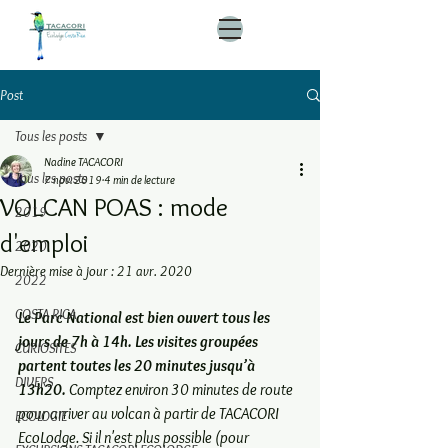
Post
Tous les posts
Nadine TACACORI
Tous les posts
7 nov. 2019
4 min de lecture
VOLCAN POAS : mode
2019
d'emploi
2020
Dernière mise à jour :
21 avr. 2020
2022
COSTA RICA
Le Parc National est bien ouvert tous les 
jours de 7h à 14h. Les visites groupées 
CURIOSITES
partent toutes les 20 minutes jusqu’à 
DIVERS
13h20. 
Comptez environ 30 minutes de route 
pour arriver au volcan à partir de TACACORI 
ECOLOGIE
EcoLodge. Si il n'est plus possible (pour 